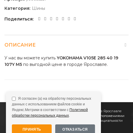
Категория:
Шины
Поделиться
ОПИСАНИЕ
У нас вы можете купить
YOKOHAMA V105E 285 40 19
107Y M5
по выгодной цене в городе Ярославле.
Я согласен (а) на обработку персональных
данных с использованием файлов cookie и
Яндекс.Метрики в соответствии с
Политикой
2011
Все Колёса
Интернет-магазин шин и дисков в Ярославле
обработки персональных данных
.
Сайт не является публичной офертой, определяемой положениями
Статьи 437 (2) ГК РФ
Подробнее в
Политике конфиденциальности
ПРИНЯТЬ
ОТКАЗАТЬСЯ