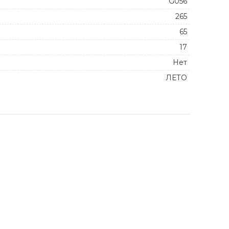
G056
265
65
17
Нет
ЛЕТО