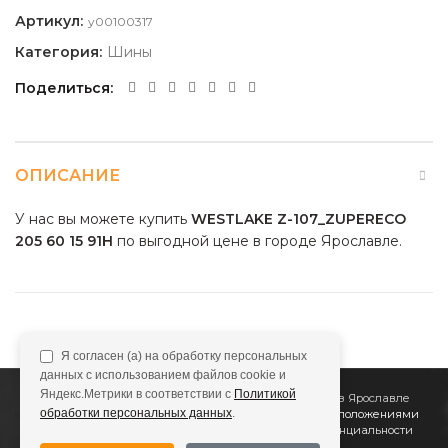
Артикул:
y00100317
Категория:
Шины
Поделиться
ОПИСАНИЕ
У нас вы можете купить
WESTLAKE Z-107_ZUPERECO
205 60 15 91H
по выгодной цене в городе Ярославле.
Я согласен (а) на обработку персональных
данных с использованием файлов cookie и
Яндекс.Метрики в соответствии с
Политикой
2011
Все Колёса
Интернет-магазин шин и дисков в Ярославле
обработки персональных данных
.
Сайт не является публичной офертой, определяемой положениями
Статьи 437 (2) ГК РФ
Подробнее в
Политике конфиденциальности