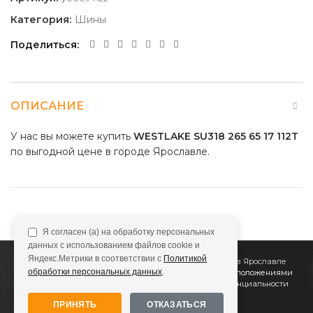
Категория:
Шины
Поделиться
ОПИСАНИЕ
У нас вы можете купить
WESTLAKE SU318 265 65 17 112T
по выгодной цене в городе Ярославле.
Я согласен (а) на обработку персональных
данных с использованием файлов cookie и
Яндекс.Метрики в соответствии с
Политикой
2011
Все Колёса
Интернет-магазин шин и дисков в Ярославле
обработки персональных данных
.
Сайт не является публичной офертой, определяемой положениями
Статьи 437 (2) ГК РФ
Подробнее в
Политике конфиденциальности
ПРИНЯТЬ
ОТКАЗАТЬСЯ