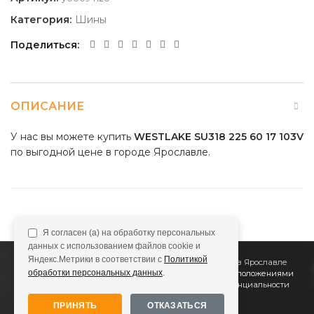
Категория:
Шины
Поделиться
ОПИСАНИЕ
У нас вы можете купить
WESTLAKE SU318 225 60 17 103V
по выгодной цене в городе Ярославле.
Я согласен (а) на обработку персональных
данных с использованием файлов cookie и
Яндекс.Метрики в соответствии с
Политикой
2011
Все Колёса
Интернет-магазин шин и дисков в Ярославле
обработки персональных данных
.
Сайт не является публичной офертой, определяемой положениями
Статьи 437 (2) ГК РФ
Подробнее в
Политике конфиденциальности
ПРИНЯТЬ
ОТКАЗАТЬСЯ