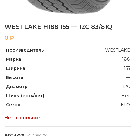
WESTLAKE H188 155 — 12C 83/81Q
₽
Производитель
WESTLAKE
Марка
H188
Ширина
155
Высота
—
Диаметр
12C
Шипы (есть/нет)
Нет
Сезон
ЛЕТО
Нет в продаже
Артикул:
y00094095