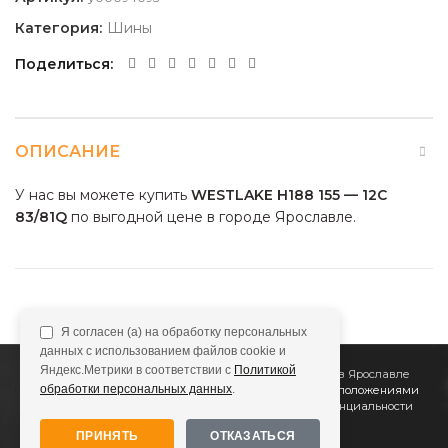
Категория:
Шины
Поделиться
ОПИСАНИЕ
У нас вы можете купить
WESTLAKE H188 155 — 12C
83/81Q
по выгодной цене в городе Ярославле.
Я согласен (а) на обработку персональных
данных с использованием файлов cookie и
Яндекс.Метрики в соответствии с
Политикой
2011
Все Колёса
Интернет-магазин шин и дисков в Ярославле
обработки персональных данных
.
Сайт не является публичной офертой, определяемой положениями
Статьи 437 (2) ГК РФ
Подробнее в
Политике конфиденциальности
ПРИНЯТЬ
ОТКАЗАТЬСЯ