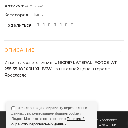
Артикул:
y00112844
Категория:
Шины
Поделиться
ОПИСАНИЕ
У нас вы можете купить
UNIGRIP LATERAL_FORCE_AT
255 55 18 109H XL BSW
по выгодной цене в городе
Ярославле.
Я согласен (а) на обработку персональных
данных с использованием файлов cookie и
Яндекс.Метрики в соответствии с
Политикой
2011
Все Колёса
Интернет-магазин шин и дисков в Ярославле
обработки персональных данных
.
Сайт не является публичной офертой, определяемой положениями