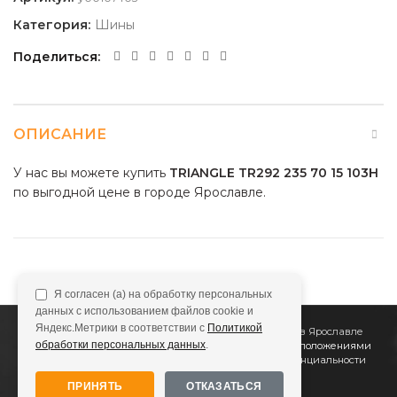
Категория:
Шины
Поделиться
ОПИСАНИЕ
У нас вы можете купить
TRIANGLE TR292 235 70 15 103H
по выгодной цене в городе Ярославле.
Я согласен (а) на обработку персональных
данных с использованием файлов cookie и
Яндекс.Метрики в соответствии с
Политикой
2011
Все Колёса
Интернет-магазин шин и дисков в Ярославле
обработки персональных данных
.
Сайт не является публичной офертой, определяемой положениями
Статьи 437 (2) ГК РФ
Подробнее в
Политике конфиденциальности
ПРИНЯТЬ
ОТКАЗАТЬСЯ