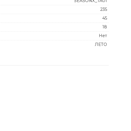
SEASONX_TA01
235
45
18
Нет
ЛЕТО