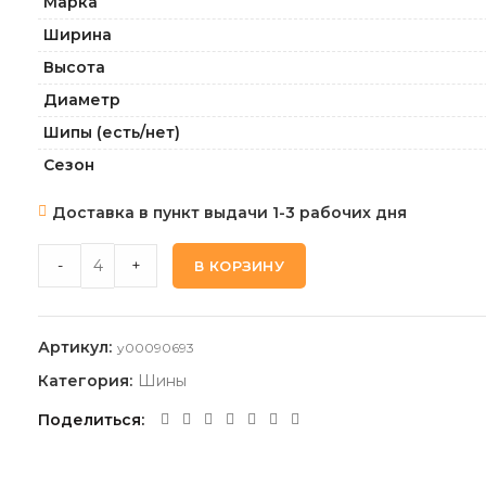
Марка
Ширина
Высота
Диаметр
Шипы (есть/нет)
Сезон
Доставка в пункт выдачи 1-3 рабочих дня
TRIANGLE LL01 215 70 15C 109/107S quantity
-
+
В КОРЗИНУ
Артикул:
y00090693
Категория:
Шины
Поделиться