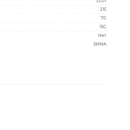
LL01
215
70
15C
Нет
ЗИМА