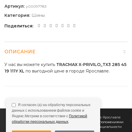
Артикул:
y00097783
Категория:
Шины
Поделиться
ОПИСАНИЕ
У нас вы можете купить
TRACMAX X-PRIVILO_TX3 285 45
19 111Y XL
по выгодной цене в городе Ярославле.
Я согласен (а) на обработку персональных
данных с использованием файлов cookie и
Яндекс.Метрики в соответствии с
Политикой
2011
Все Колёса
Интернет-магазин шин и дисков в Ярославле
обработки персональных данных
.
Сайт не является публичной офертой, определяемой положениями
Статьи 437 (2) ГК РФ
Подробнее в
Политике конфиденциальности