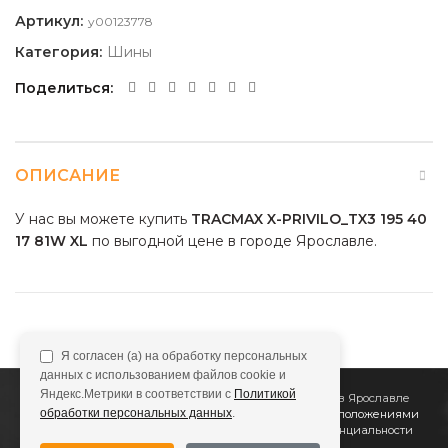
Артикул:
y00123778
Категория:
Шины
Поделиться
ОПИСАНИЕ
У нас вы можете купить
TRACMAX X-PRIVILO_TX3 195 40
17 81W XL
по выгодной цене в городе Ярославле.
Я согласен (а) на обработку персональных
данных с использованием файлов cookie и
Яндекс.Метрики в соответствии с
Политикой
2011
Все Колёса
Интернет-магазин шин и дисков в Ярославле
обработки персональных данных
.
Сайт не является публичной офертой, определяемой положениями
Статьи 437 (2) ГК РФ
Подробнее в
Политике конфиденциальности