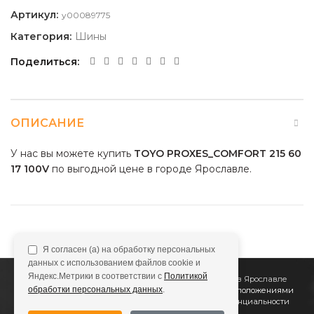
Артикул:
y00089775
Категория:
Шины
Поделиться
ОПИСАНИЕ
У нас вы можете купить
TOYO PROXES_COMFORT 215 60
17 100V
по выгодной цене в городе Ярославле.
Я согласен (а) на обработку персональных
данных с использованием файлов cookie и
Яндекс.Метрики в соответствии с
Политикой
2011
Все Колёса
Интернет-магазин шин и дисков в Ярославле
обработки персональных данных
.
Сайт не является публичной офертой, определяемой положениями
Статьи 437 (2) ГК РФ
Подробнее в
Политике конфиденциальности