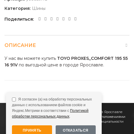
Категория:
Шины
Поделиться
ОПИСАНИЕ
У нас вы можете купить
TOYO PROXES_COMFORT 195 55
16 91V
по выгодной цене в городе Ярославле.
Я согласен (а) на обработку персональных
данных с использованием файлов cookie и
Яндекс.Метрики в соответствии с
Политикой
2011
Все Колёса
Интернет-магазин шин и дисков в Ярославле
обработки персональных данных
.
Сайт не является публичной офертой, определяемой положениями
Статьи 437 (2) ГК РФ
Подробнее в
Политике конфиденциальности
ПРИНЯТЬ
ОТКАЗАТЬСЯ