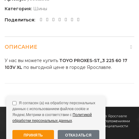
Категория:
Шины
Поделиться
ОПИСАНИЕ
У нас вы можете купить
TOYO PROXES-ST_3 225 60 17
103V XL
по выгодной цене в городе Ярославле.
Я согласен (а) на обработку персональных
данных с использованием файлов cookie и
Яндекс.Метрики в соответствии с
Политикой
2011
Все Колёса
Интернет-магазин шин и дисков в Ярославле
обработки персональных данных
.
Сайт не является публичной офертой, определяемой положениями
Статьи 437 (2) ГК РФ
Подробнее в
Политике конфиденциальности
ПРИНЯТЬ
ОТКАЗАТЬСЯ