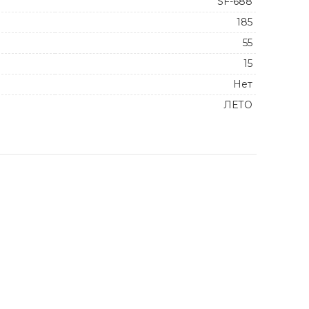
SF-688
185
55
15
Нет
ЛЕТО