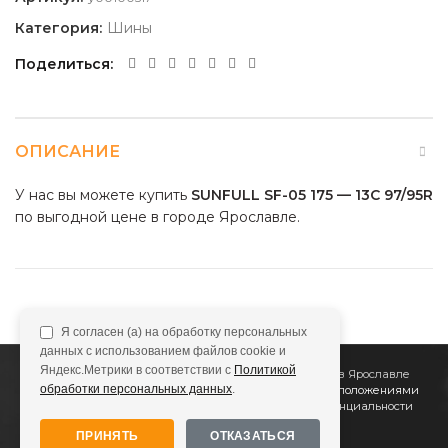
Категория:
Шины
Поделиться
ОПИСАНИЕ
У нас вы можете купить
SUNFULL SF-05 175 — 13C 97/95R
по выгодной цене в городе Ярославле.
Я согласен (а) на обработку персональных
данных с использованием файлов cookie и
Яндекс.Метрики в соответствии с
Политикой
2011
Все Колёса
Интернет-магазин шин и дисков в Ярославле
обработки персональных данных
.
Сайт не является публичной офертой, определяемой положениями
Статьи 437 (2) ГК РФ
Подробнее в
Политике конфиденциальности
ПРИНЯТЬ
ОТКАЗАТЬСЯ