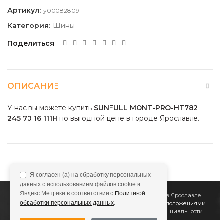
Артикул:
y00082809
Категория:
Шины
Поделиться
ОПИСАНИЕ
У нас вы можете купить
SUNFULL MONT-PRO-HT782
245 70 16 111H
по выгодной цене в городе Ярославле.
Я согласен (а) на обработку персональных
данных с использованием файлов cookie и
Яндекс.Метрики в соответствии с
Политикой
2011
Все Колёса
Интернет-магазин шин и дисков в Ярославле
обработки персональных данных
.
Сайт не является публичной офертой, определяемой положениями
Статьи 437 (2) ГК РФ
Подробнее в
Политике конфиденциальности