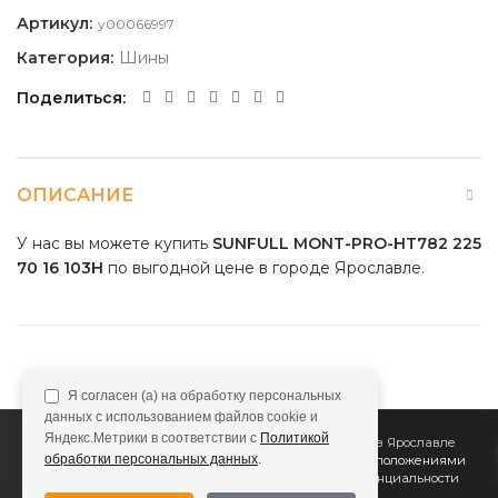
Артикул:
y00066997
Категория:
Шины
Поделиться
ОПИСАНИЕ
У нас вы можете купить
SUNFULL MONT-PRO-HT782 225
70 16 103H
по выгодной цене в городе Ярославле.
Я согласен (а) на обработку персональных
данных с использованием файлов cookie и
Яндекс.Метрики в соответствии с
Политикой
2011
Все Колёса
Интернет-магазин шин и дисков в Ярославле
обработки персональных данных
.
Сайт не является публичной офертой, определяемой положениями
Статьи 437 (2) ГК РФ
Подробнее в
Политике конфиденциальности