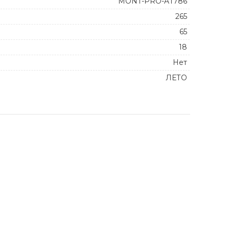
MONT-PRO-AT786
265
65
18
Нет
ЛЕТО