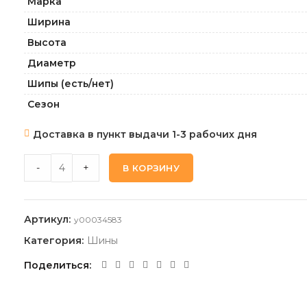
Марка
Ширина
Высота
Диаметр
Шипы (есть/нет)
Сезон
Доставка в пункт выдачи 1-3 рабочих дня
SAILUN ENDURE_WSL1 225 75 16C 121/120R quantity
-
+
В КОРЗИНУ
Артикул:
y00034583
Категория:
Шины
Поделиться