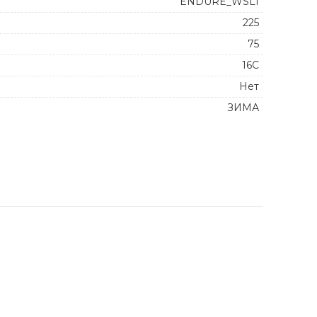
ENDURE_WSL1
225
75
16C
Нет
ЗИМА