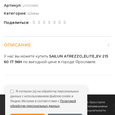
Артикул:
y00106551
Категория:
Шины
Поделиться
ОПИСАНИЕ
У нас вы можете купить
SAILUN ATREZZO_ELITE_EV 215
60 17 96H
по выгодной цене в городе Ярославле.
Я согласен (а) на обработку персональных
данных с использованием файлов cookie и
Яндекс.Метрики в соответствии с
Политикой
2011
Все Колёса
Интернет-магазин шин и дисков в Ярославле
обработки персональных данных
.
Сайт не является публичной офертой, определяемой положениями
Статьи 437 (2) ГК РФ
Подробнее в
Политике конфиденциальности