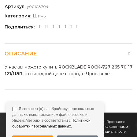
Артикул:
y00108704
Категория:
Шины
Поделиться
ОПИСАНИЕ
У нас вы можете купить
ROCKBLADE ROCK-727 265 70 17
121/118R
по выгодной цене в городе Ярославле.
Я согласен (а) на обработку персональных
данных с использованием файлов cookie и
Яндекс.Метрики в соответствии с
Политикой
2011
Все Колёса
Интернет-магазин шин и дисков в Ярославле
обработки персональных данных
.
Сайт не является публичной офертой, определяемой положениями
Статьи 437 (2) ГК РФ
Подробнее в
Политике конфиденциальности