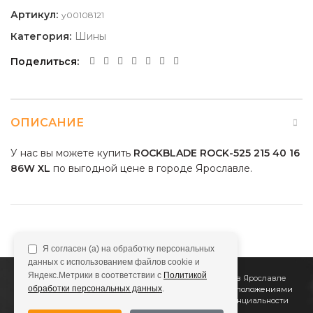
Артикул:
y00108121
Категория:
Шины
Поделиться
ОПИСАНИЕ
У нас вы можете купить
ROCKBLADE ROCK-525 215 40 16
86W XL
по выгодной цене в городе Ярославле.
Я согласен (а) на обработку персональных
данных с использованием файлов cookie и
Яндекс.Метрики в соответствии с
Политикой
2011
Все Колёса
Интернет-магазин шин и дисков в Ярославле
обработки персональных данных
.
Сайт не является публичной офертой, определяемой положениями
Статьи 437 (2) ГК РФ
Подробнее в
Политике конфиденциальности