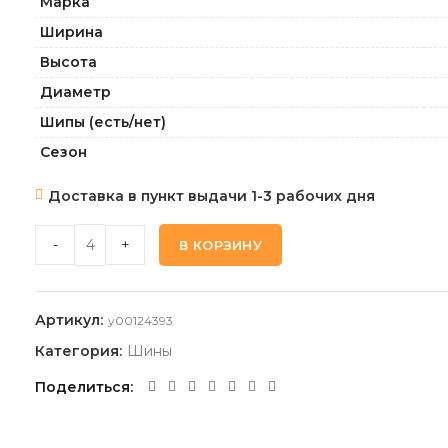
Марка
Ширина
Высота
Диаметр
Шипы (есть/нет)
Сезон
Доставка в пункт выдачи 1-3 рабочих дня
ROADX RXMOTION_DU71 225 50 17 98W XL quantity
-
+
В КОРЗИНУ
Артикул:
y00124393
Категория:
Шины
Поделиться