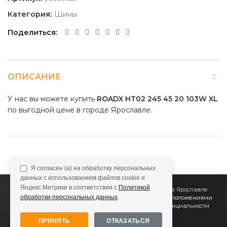
Категория:
Шины
Поделиться
ОПИСАНИЕ
У нас вы можете купить
ROADX HT02 245 45 20 103W XL
по выгодной цене в городе Ярославле.
Я согласен (а) на обработку персональных
данных с использованием файлов cookie и
Яндекс.Метрики в соответствии с
Политикой
2011
Все Колёса
Интернет-магазин шин и дисков в Ярославле
обработки персональных данных
.
Сайт не является публичной офертой, определяемой положениями
Статьи 437 (2) ГК РФ
Подробнее в
Политике конфиденциальности
ПРИНЯТЬ
ОТКАЗАТЬСЯ