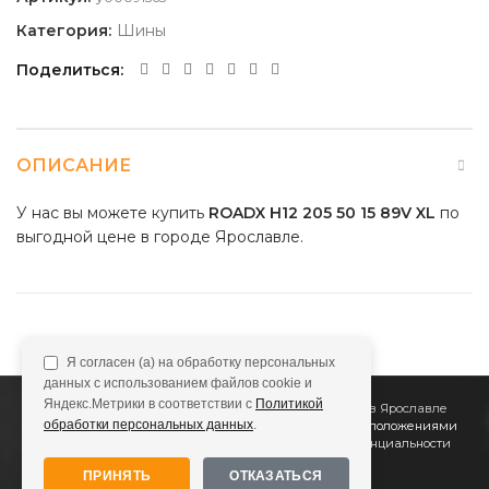
Категория:
Шины
Поделиться
ОПИСАНИЕ
У нас вы можете купить
ROADX H12 205 50 15 89V XL
по
выгодной цене в городе Ярославле.
Я согласен (а) на обработку персональных
данных с использованием файлов cookie и
Яндекс.Метрики в соответствии с
Политикой
2011
Все Колёса
Интернет-магазин шин и дисков в Ярославле
обработки персональных данных
.
Сайт не является публичной офертой, определяемой положениями
Статьи 437 (2) ГК РФ
Подробнее в
Политике конфиденциальности
ПРИНЯТЬ
ОТКАЗАТЬСЯ