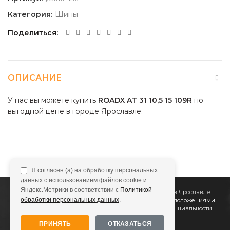
Категория:
Шины
Поделиться
ОПИСАНИЕ
У нас вы можете купить
ROADX AT 31 10,5 15 109R
по
выгодной цене в городе Ярославле.
Я согласен (а) на обработку персональных
данных с использованием файлов cookie и
Яндекс.Метрики в соответствии с
Политикой
2011
Все Колёса
Интернет-магазин шин и дисков в Ярославле
обработки персональных данных
.
Сайт не является публичной офертой, определяемой положениями
Статьи 437 (2) ГК РФ
Подробнее в
Политике конфиденциальности
ПРИНЯТЬ
ОТКАЗАТЬСЯ