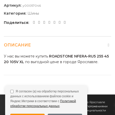
Артикул:
y00057046
Категория:
Шины
Поделиться
ОПИСАНИЕ
У нас вы можете купить
ROADSTONE NFERA-RU5 255 45
20 105V XL
по выгодной цене в городе Ярославле.
Я согласен (а) на обработку персональных
данных с использованием файлов cookie и
Яндекс.Метрики в соответствии с
Политикой
2011
Все Колёса
Интернет-магазин шин и дисков в Ярославле
обработки персональных данных
.
Сайт не является публичной офертой, определяемой положениями
Статьи 437 (2) ГК РФ
Подробнее в
Политике конфиденциальности