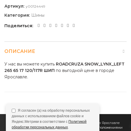
Артикул:
y00124449
Категория:
Шины
Поделиться
ОПИСАНИЕ
У нас вы можете купить
ROADCRUZA SNOW_LYNX_LEFT
265 65 17 120/117R ШИП
по выгодной цене в городе
Ярославле.
Я согласен (а) на обработку персональных
данных с использованием файлов cookie и
Яндекс.Метрики в соответствии с
Политикой
2011
Все Колёса
Интернет-магазин шин и дисков в Ярославле
обработки персональных данных
.
Сайт не является публичной офертой, определяемой положениями