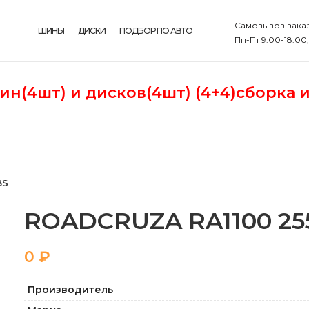
Самовывоз заказ
ШИНЫ
ДИСКИ
ПОДБОР ПО АВТО
Пн-Пт 9.00-18.00
шин(4шт)
и дисков(4шт) (4+4)сборка 
8S
ROADCRUZA RA1100 255 
₽
Производитель