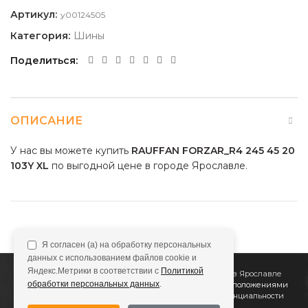
Артикул:
y00124505
Категория:
Шины
Поделиться
ОПИСАНИЕ
У нас вы можете купить
RAUFFAN FORZAR_R4 245 45 20
103Y XL
по выгодной цене в городе Ярославле.
Я согласен (а) на обработку персональных
данных с использованием файлов cookie и
Яндекс.Метрики в соответствии с
Политикой
2011
Все Колёса
Интернет-магазин шин и дисков в Ярославле
обработки персональных данных
.
Сайт не является публичной офертой, определяемой положениями
Статьи 437 (2) ГК РФ
Подробнее в
Политике конфиденциальности