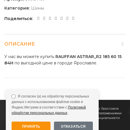
Категория:
Шины
Поделиться
ОПИСАНИЕ
У нас вы можете купить
RAUFFAN ASTRAR_R2 185 60 15
84H
по выгодной цене в городе Ярославле.
Я согласен (а) на обработку персональных
данных с использованием файлов cookie и
Яндекс.Метрики в соответствии с
Политикой
2011
Все Колёса
Интернет-магазин шин и дисков в Ярославле
обработки персональных данных
.
Сайт не является публичной офертой, определяемой положениями
Статьи 437 (2) ГК РФ
Подробнее в
Политике конфиденциальности
ПРИНЯТЬ
ОТКАЗАТЬСЯ