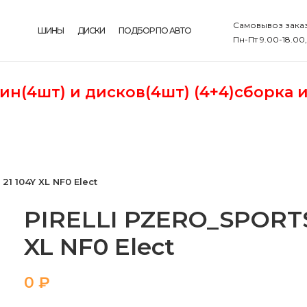
Самовывоз заказ
ШИНЫ
ДИСКИ
ПОДБОР ПО АВТО
Пн-Пт 9.00-18.00
шин(4шт)
и дисков(4шт) (4+4)сборка 
1 104Y XL NF0 Elect
PIRELLI PZERO_SPORTS-
XL NF0 Elect
₽