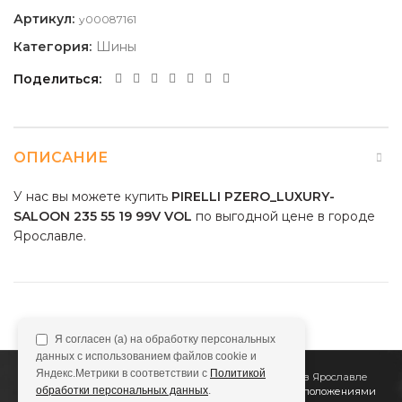
Артикул:
y00087161
Категория:
Шины
Поделиться
ОПИСАНИЕ
У нас вы можете купить
PIRELLI PZERO_LUXURY-
SALOON 235 55 19 99V VOL
по выгодной цене в городе
Ярославле.
Я согласен (а) на обработку персональных
данных с использованием файлов cookie и
Яндекс.Метрики в соответствии с
Политикой
2011
Все Колёса
Интернет-магазин шин и дисков в Ярославле
обработки персональных данных
.
Сайт не является публичной офертой, определяемой положениями