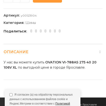
Артикул:
y00123904
Категория:
Шины
Поделиться
ОПИСАНИЕ
У нас вы можете купить
OVATION VI-788AS 275 40 20
106V XL
по выгодной цене в городе Ярославле.
Я согласен (а) на обработку персональных
данных с использованием файлов cookie и
Яндекс.Метрики в соответствии с
Политикой
2011
Все Колёса
Интернет-магазин шин и дисков в Ярославле