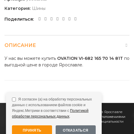
Категория:
Шины
Поделиться
ОПИСАНИЕ
У нас вы можете купить
OVATION VI-682 165 70 14 81T
по
выгодной цене в городе Ярославле.
Я согласен (а) на обработку персональных
данных с использованием файлов cookie и
Яндекс.Метрики в соответствии с
Политикой
2011
Все Колёса
Интернет-магазин шин и дисков в Ярославле
обработки персональных данных
.
Сайт не является публичной офертой, определяемой положениями
Статьи 437 (2) ГК РФ
Подробнее в
Политике конфиденциальности
ПРИНЯТЬ
ОТКАЗАТЬСЯ