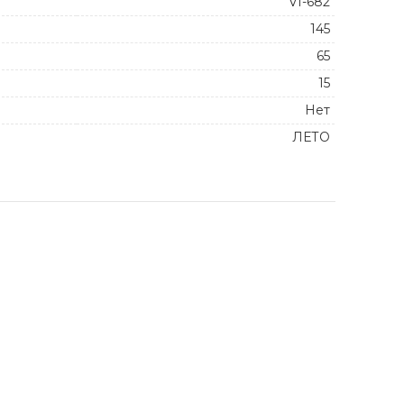
VI-682
145
65
15
Нет
ЛЕТО