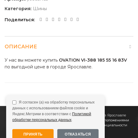
Категория:
Шины
Поделиться
ОПИСАНИЕ
У нас вы можете купить
OVATION VI-388 185 55 16 83V
по выгодной цене в городе Ярославле.
Я согласен (а) на обработку персональных
данных с использованием файлов cookie и
Яндекс.Метрики в соответствии с
Политикой
2011
Все Колёса
Интернет-магазин шин и дисков в Ярославле
обработки персональных данных
.
Сайт не является публичной офертой, определяемой положениями
Статьи 437 (2) ГК РФ
Подробнее в
Политике конфиденциальности
ПРИНЯТЬ
ОТКАЗАТЬСЯ