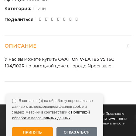
Категория:
Шины
Поделиться
ОПИСАНИЕ
У нас вы можете купить
OVATION V-LA 185 75 16C
104/102R
по выгодной цене в городе Ярославле.
Я согласен (а) на обработку персональных
данных с использованием файлов cookie и
Яндекс.Метрики в соответствии с
Политикой
2011
Все Колёса
Интернет-магазин шин и дисков в Ярославле
обработки персональных данных
.
Сайт не является публичной офертой, определяемой положениями
Статьи 437 (2) ГК РФ
Подробнее в
Политике конфиденциальности
ПРИНЯТЬ
ОТКАЗАТЬСЯ