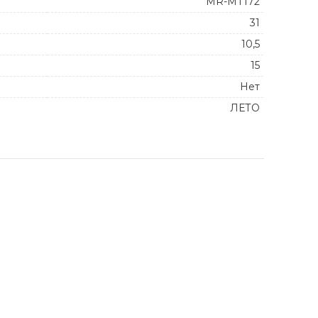
MR-MT172
31
10,5
15
Нет
ЛЕТО