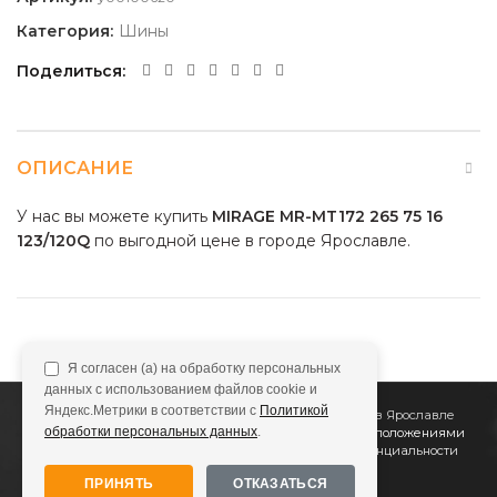
Категория:
Шины
Поделиться
ОПИСАНИЕ
У нас вы можете купить
MIRAGE MR-MT172 265 75 16
123/120Q
по выгодной цене в городе Ярославле.
Я согласен (а) на обработку персональных
данных с использованием файлов cookie и
Яндекс.Метрики в соответствии с
Политикой
2011
Все Колёса
Интернет-магазин шин и дисков в Ярославле
обработки персональных данных
.
Сайт не является публичной офертой, определяемой положениями
Статьи 437 (2) ГК РФ
Подробнее в
Политике конфиденциальности
ПРИНЯТЬ
ОТКАЗАТЬСЯ