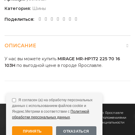
Категория:
Шины
Поделиться
ОПИСАНИЕ
У нас вы можете купить
MIRAGE MR-HP172 225 70 16
103H
по выгодной цене в городе Ярославле.
Я согласен (а) на обработку персональных
данных с использованием файлов cookie и
Яндекс.Метрики в соответствии с
Политикой
2011
Все Колёса
Интернет-магазин шин и дисков в Ярославле
обработки персональных данных
.
Сайт не является публичной офертой, определяемой положениями
Статьи 437 (2) ГК РФ
Подробнее в
Политике конфиденциальности
ПРИНЯТЬ
ОТКАЗАТЬСЯ