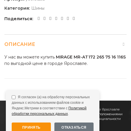
Категория:
Шины
Поделиться
ОПИСАНИЕ
У нас вы можете купить
MIRAGE MR-AT172 265 75 16 116S
по выгодной цене в городе Ярославле.
Я согласен (а) на обработку персональных
данных с использованием файлов cookie и
Яндекс.Метрики в соответствии с
Политикой
2011
Все Колёса
Интернет-магазин шин и дисков в Ярославле
обработки персональных данных
.
Сайт не является публичной офертой, определяемой положениями
Статьи 437 (2) ГК РФ
Подробнее в
Политике конфиденциальности
ПРИНЯТЬ
ОТКАЗАТЬСЯ