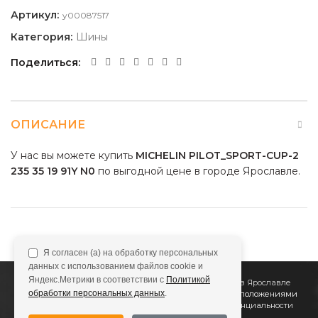
Артикул:
y00087517
Категория:
Шины
Поделиться
ОПИСАНИЕ
У нас вы можете купить
MICHELIN PILOT_SPORT-CUP-2
235 35 19 91Y N0
по выгодной цене в городе Ярославле.
Я согласен (а) на обработку персональных
данных с использованием файлов cookie и
Яндекс.Метрики в соответствии с
Политикой
2011
Все Колёса
Интернет-магазин шин и дисков в Ярославле
обработки персональных данных
.
Сайт не является публичной офертой, определяемой положениями
Статьи 437 (2) ГК РФ
Подробнее в
Политике конфиденциальности