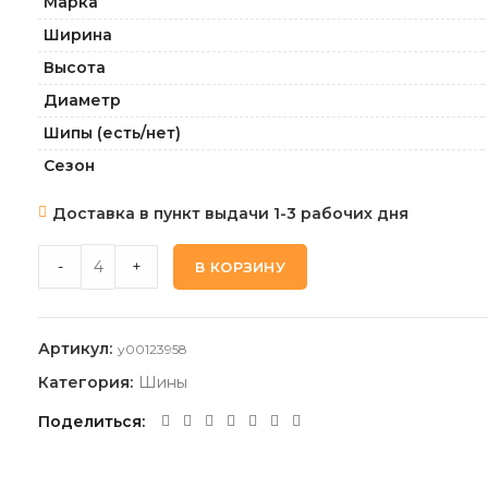
Марка
Ширина
Высота
Диаметр
Шипы (есть/нет)
Сезон
Доставка в пункт выдачи 1-3 рабочих дня
MICHELIN PILOT_SPORT-5 225 45 18 95Y XL * quantity
-
+
В КОРЗИНУ
Артикул:
y00123958
Категория:
Шины
Поделиться