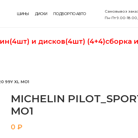
Самовывоз заказ
ШИНЫ
ДИСКИ
ПОДБОР ПО АВТО
Пн-Пт 9.00-18.00
шин(4шт)
и дисков(4шт) (4+4)сборка 
20 99Y XL MO1
MICHELIN PILOT_SPORT-
MO1
₽