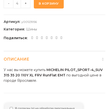
MICHELIN PILOT_SPORT-4_SUV 315 35 20 110Y XL FRV RunFl
-
+
В КОРЗИНУ
Артикул:
y00123956
Категория:
Шины
Поделиться
ОПИСАНИЕ
У нас вы можете купить
MICHELIN PILOT_SPORT-4_SUV
315 35 20 110Y XL FRV RunFlat EMT
по выгодной цене в
городе Ярославле.
Я согласен (а) на обработку персональных