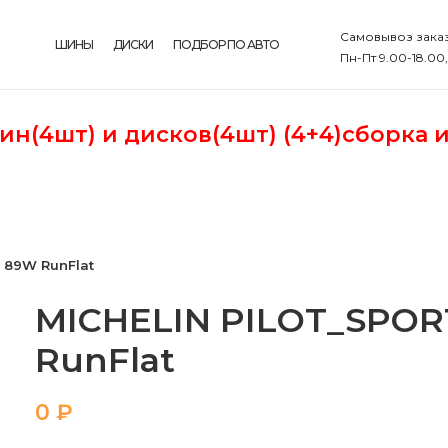
Самовывоз заказ
ШИНЫ
ДИСКИ
ПОДБОР ПО АВТО
Пн-Пт 9.00-18.00
шин(4шт)
и дисков(4шт) (4+4)сборка 
7 89W RunFlat
MICHELIN PILOT_SPORT
RunFlat
₽