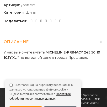
Артикул:
y00123951
Категория:
Шины
Поделиться
ОПИСАНИЕ
У нас вы можете купить
MICHELIN E-PRIMACY 245 50 19
105Y XL *
по выгодной цене в городе Ярославле.
Я согласен (а) на обработку персональных
данных с использованием файлов cookie и
Яндекс.Метрики в соответствии с
Политикой
2011
Все Колёса
Интернет-магазин шин и дисков в Ярославле
обработки персональных данных
.
Сайт не является публичной офертой, определяемой положениями
Статьи 437 (2) ГК РФ
Подробнее в
Политике конфиденциальности